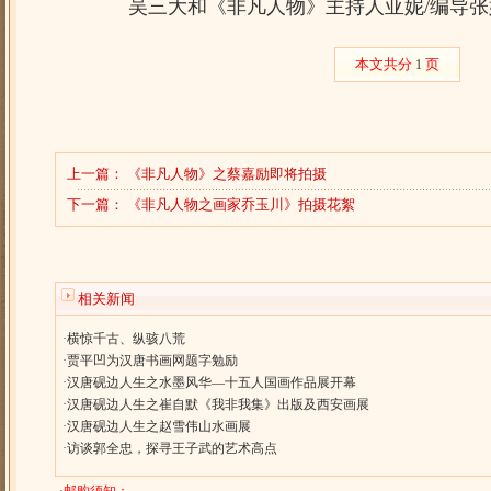
吴三大和《非凡人物》主持人亚妮/编导
本文共分
页
1
上一篇：
《非凡人物》之蔡嘉励即将拍摄
下一篇：
《非凡人物之画家乔玉川》拍摄花絮
相关新闻
·
横惊千古、纵骇八荒
·
贾平凹为汉唐书画网题字勉励
·
汉唐砚边人生之水墨风华—十五人国画作品展开幕
·
汉唐砚边人生之崔自默《我非我集》出版及西安画展
·
汉唐砚边人生之赵雪伟山水画展
·
访谈郭全忠，探寻王子武的艺术高点