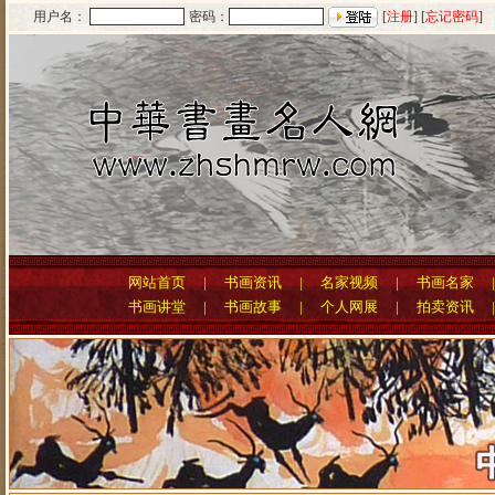
用户名：
密码：
[
注册
] [
忘记密码
]
网站首页
|
书画资讯
|
名家视频
|
书画名家
书画讲堂
|
书画故事
|
个人网展
|
拍卖资讯