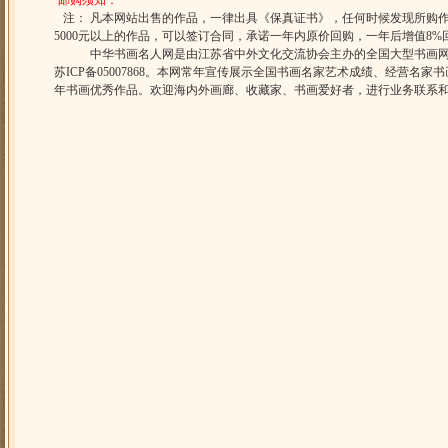
·
邮购须知：
注： 凡本网站出售的作品，一律出具《保真证书》，任何时候发现所购
5000元以上的作品，可以签订合同，承诺一年内原价回购，一年后增值8
中华书画名人网是由江苏省中外文化交流协会主办的全国大型书画网站
苏ICP备05007868。本网常年宣传展示全国书画名家艺术成绩、经营名
年书画优秀作品。欢迎海内外画廊、收藏家、书画爱好者，进行业务联系