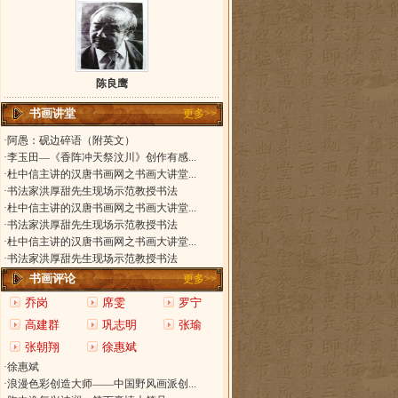
陈良鹰
书画讲堂
更多>>
·阿愚：砚边碎语（附英文）
·李玉田—《香阵冲天祭汶川》创作有感...
·杜中信主讲的汉唐书画网之书画大讲堂...
·书法家洪厚甜先生现场示范教授书法
·杜中信主讲的汉唐书画网之书画大讲堂...
·书法家洪厚甜先生现场示范教授书法
·杜中信主讲的汉唐书画网之书画大讲堂...
·书法家洪厚甜先生现场示范教授书法
书画评论
更多>>
乔岗
席雯
罗宁
高建群
巩志明
张瑜
张朝翔
徐惠斌
·徐惠斌
·浪漫色彩创造大师——中国野风画派创...