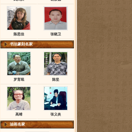
陈思佳
张晓卫
书法篆刻名家
罗育珉
陈坚
高靖
张义炎
油画名家