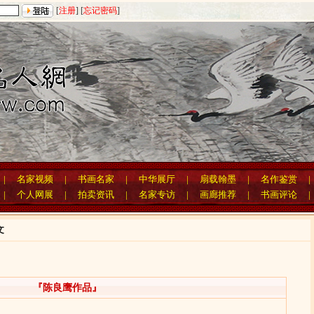
[
注册
] [
忘记密码
]
|
名家视频
|
书画名家
|
中华展厅
|
扇载翰墨
|
名作鉴赏
|
个人网展
|
拍卖资讯
|
名家专访
|
画廊推荐
|
书画评论
文
『陈良鹰作品』