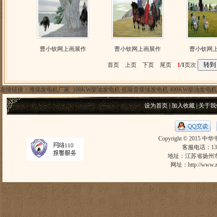
曹小钦网上画展作
曹小钦网上画展作
曹小钦网
首页 上页 下页 尾页
1
/1
页次
友情链接：
潍柴发电机厂家
100KW柴油发电机
低噪音柴油发电机
400KW柴油发电机
设为首页
|
加入收藏
|
关于我
Copyright © 2015 中
客服电话：1305
地址：江苏省扬州市东
网址：
http://www