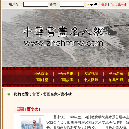
用户名：
密码：
[
注册
] [
忘记密码
]
网站首页
|
书画资讯
|
名家视频
|
书画名家
书画讲堂
|
书画故事
|
个人网展
|
拍卖资讯
您的位置：
首页
-
书画名家
- 曹小钦
国画
[ 曹小钦 ]
曹小钦、1948年生。四川教育学院美术系首届毕业
家协会会员；四川诗书画家国际艺术交流协会理事；
长、四海画院院务委员；副教授。 擅长水墨人物、