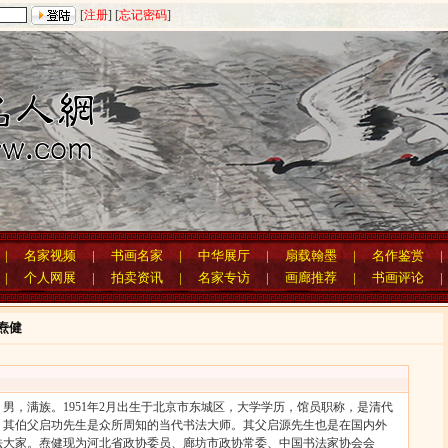
[
注册
] [
忘记密码
]
|
名家视频
|
书画名家
|
中华展厅
|
扇载翰墨
|
名作鉴赏
|
个人网展
|
拍卖资讯
|
名家专访
|
画廊推荐
|
书画评论
焘健
，满族。1951年2月出生于北京市东城区，大学学历，馆员职称，是清代
，其伯父启功先生是众所周知的当代书法大师。其父启源先生也是在国内外
法大家。焘健现为河北省政协委员、廊坊市政协常委、中国书法家协会会