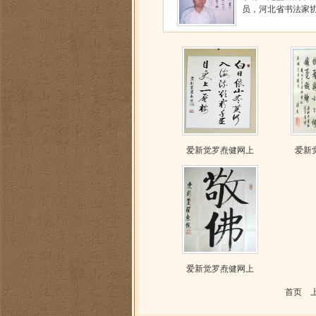
员，河北省书法家协
爱新觉罗焘健网上
爱新
爱新觉罗焘健网上
首页 