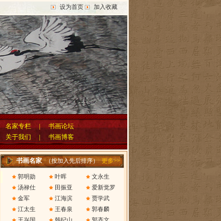
设为首页
加入收藏
|
名家专栏
|
书画论坛
|
关于我们
|
书画博客
书画名家
（按加入先后排序）
更多>>
郭明勋
叶晖
文永生
汤禄仕
田振亚
爱新觉罗
金军
江海滨
贾学武
江太生
王春泉
郭春麟
王兴国
韩纪山
郭齐文