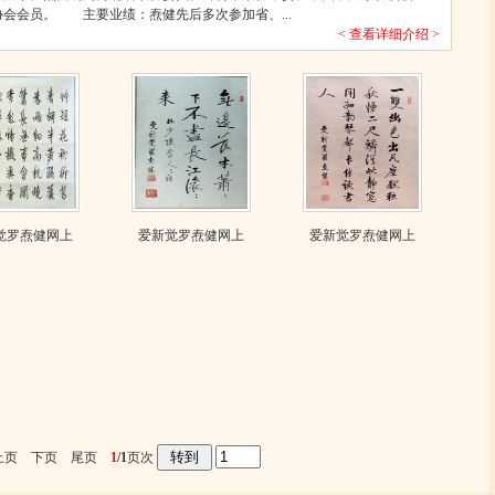
会会员。 主要业绩：焘健先后多次参加省、...
< 查看详细介绍 >
觉罗焘健网上
爱新觉罗焘健网上
爱新觉罗焘健网上
上页 下页 尾页
1
/1
页次