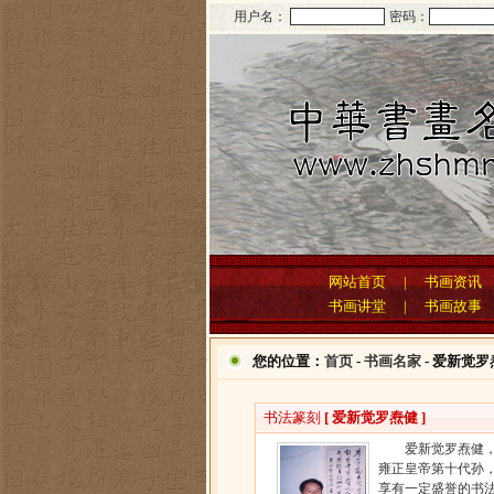
用户名：
密码：
网站首页
|
书画资讯
书画讲堂
|
书画故事
您的位置：
首页
-
书画名家
- 爱新觉罗
书法篆刻
[ 爱新觉罗焘健 ]
爱新觉罗焘健，男
雍正皇帝第十代孙
享有一定盛誉的书