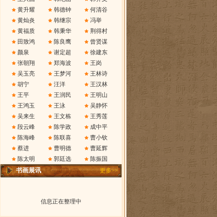
黄升耀
韩德钟
何清谷
黄灿炎
韩继宗
冯举
黄福质
韩秉华
荆得村
田致鸿
陈良鹰
曾贤谋
颜泉
谢定超
徐建东
张朝翔
郑海波
王岗
吴玉亮
王梦河
王林诗
胡宁
汪洋
王汉林
王平
王润民
王明山
王鸿玉
王泳
吴静怀
吴来生
王文栋
王秀莲
段云峰
陈学政
成中平
陈海峰
陈联喜
曹小钦
蔡进
曹明德
曹延辉
陈太明
郭廷选
陈振国
书画展讯
更多>>
信息正在整理中