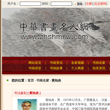
用户名：
密码：
[
注册
] [
忘记密码
]
网站首页
|
书画资讯
|
名家视频
|
书画名家
书画讲堂
|
书画故事
|
个人网展
|
拍卖资讯
您的位置：
首页
-
书画名家
- 黄灿炎
书法篆刻
[ 黄灿炎 ]
黄灿炎，男，1925年12月生。广西横县人，汉族
处级退休干部，在广西老年大学毕业。现为广西书法
国老年书画研究会会员，中国三味书画院高级书画师