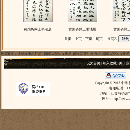
黄灿炎网上书法展
黄灿炎网上书法展
黄灿炎网
首页 上页 下页 尾页
1
/1
页次
友情链接：
潍柴发电机厂家
100KW柴油发电机
低噪音柴油发电机
400KW柴油发电机
设为首页
|
加入收藏
|
关于我
Copyright © 2015 中
客服电话：1305
地址：江苏省扬州市东
网址：
http://www