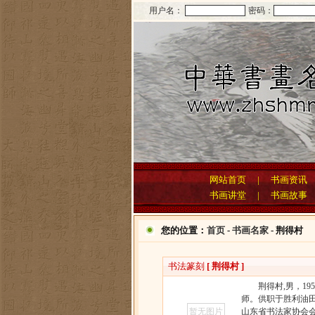
用户名：
密码：
网站首页
|
书画资讯
书画讲堂
|
书画故事
您的位置：
首页
-
书画名家
- 荆得村
书法篆刻
[ 荆得村 ]
荆得村,男，195
师。供职于胜利油
暂无图片
山东省书法家协会