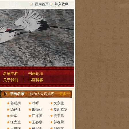
设为首页
加入收藏
|
名家专栏
|
书画论坛
|
关于我们
|
书画博客
书画名家
（按加入先后排序）
更多>>
郭明勋
叶晖
文永生
汤禄仕
田振亚
爱新觉罗
金军
江海滨
贾学武
江太生
王春泉
郭春麟
王兴国
韩纪山
郭齐文