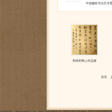
中国楹联书法艺术委
荆得村网上作品展
首页 