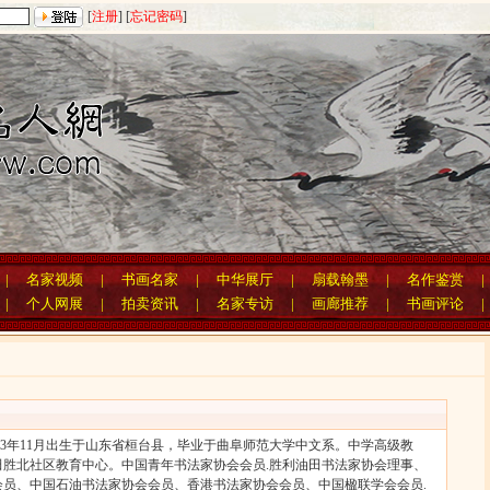
[
注册
] [
忘记密码
]
|
名家视频
|
书画名家
|
中华展厅
|
扇载翰墨
|
名作鉴赏
|
个人网展
|
拍卖资讯
|
名家专访
|
画廊推荐
|
书画评论
3年11月出生于山东省桓台县，毕业于曲阜师范大学中文系。中学高级教
田胜北社区教育中心。中国青年书法家协会会员.胜利油田书法家协会理事、
会员、中国石油书法家协会会员、香港书法家协会会员、中国楹联学会会员.