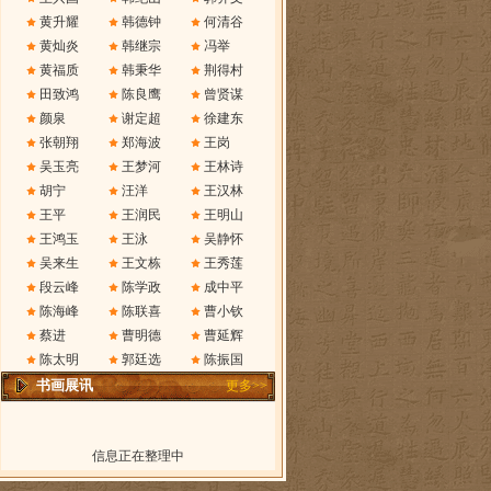
黄升耀
韩德钟
何清谷
黄灿炎
韩继宗
冯举
黄福质
韩秉华
荆得村
田致鸿
陈良鹰
曾贤谋
颜泉
谢定超
徐建东
张朝翔
郑海波
王岗
吴玉亮
王梦河
王林诗
胡宁
汪洋
王汉林
王平
王润民
王明山
王鸿玉
王泳
吴静怀
吴来生
王文栋
王秀莲
段云峰
陈学政
成中平
陈海峰
陈联喜
曹小钦
蔡进
曹明德
曹延辉
陈太明
郭廷选
陈振国
书画展讯
更多>>
信息正在整理中