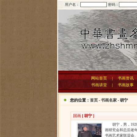
用户名：
密码：
网站首页
|
书画资讯
书画讲堂
|
书画故事
您的位置：
首页
-
书画名家
- 胡宁
国画
[ 胡宁 ]
胡宁，男，192
画研究会和总后老
书画艺术家联谊会