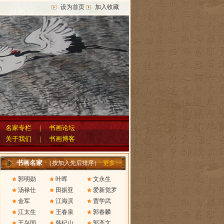
设为首页
加入收藏
|
名家专栏
|
书画论坛
|
关于我们
|
书画博客
书画名家
（按加入先后排序）
更多>>
郭明勋
叶晖
文永生
汤禄仕
田振亚
爱新觉罗
金军
江海滨
贾学武
江太生
王春泉
郭春麟
王兴国
韩纪山
郭齐文