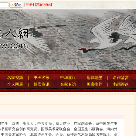
[
注册
] [
忘记密码
]
|
名家视频
|
书画名家
|
中华展厅
|
扇载翰墨
|
名作鉴赏
|
个人网展
|
拍卖资讯
|
名家专访
|
画廊推荐
|
书画评论
0年生，汉族，浙江人，中共党员，搞大结业，红军副部长，系中国老年书
年书画研究会创作研究员。国际美术家联合会、全国卫生书画协会、海内外
、中国美术家协会、北京诗词学会、会员。新神州艺术院高级名誉院士、高