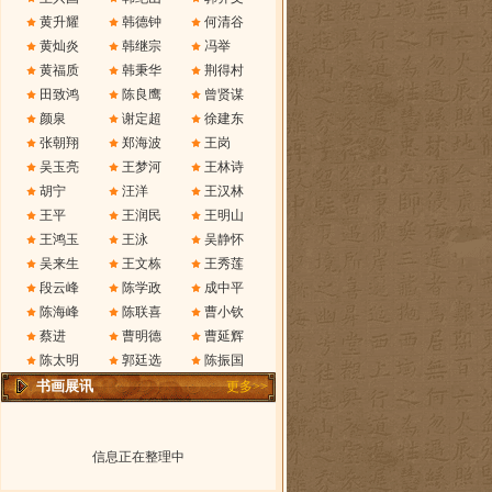
黄升耀
韩德钟
何清谷
黄灿炎
韩继宗
冯举
黄福质
韩秉华
荆得村
田致鸿
陈良鹰
曾贤谋
颜泉
谢定超
徐建东
张朝翔
郑海波
王岗
吴玉亮
王梦河
王林诗
胡宁
汪洋
王汉林
王平
王润民
王明山
王鸿玉
王泳
吴静怀
吴来生
王文栋
王秀莲
段云峰
陈学政
成中平
陈海峰
陈联喜
曹小钦
蔡进
曹明德
曹延辉
陈太明
郭廷选
陈振国
书画展讯
更多>>
信息正在整理中