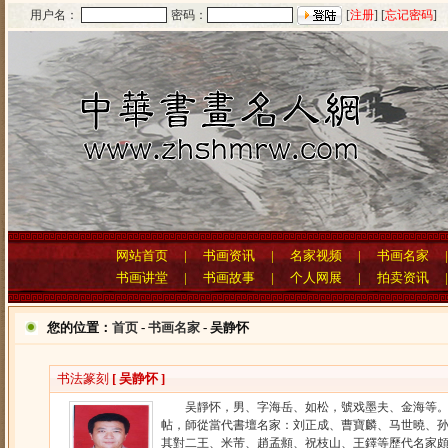
用户名：
密码：
[
注册
] [
忘记密码
]
网站首页
|
书画资讯
|
名家视频
|
书画名家
书画讲堂
|
书画故事
|
个人网展
|
拍卖资讯
您的位置：
首页
-
书画名家
- 吴静怀
书法篆刻
[ 吴静怀 ]
吴靜怀，男、字海岳、如松，號戏墨夫、金海等。1
帖，師從當代書壇名家：刘正成、曹寶麟、马世曉、
其對二王、米芾、趙孟頫、祝枝山、王鐸等歷代名家