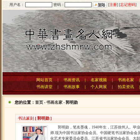
用户名：
密码：
[
注册
] [
忘记密码
]
网站首页
|
书画资讯
|
名家视频
|
书画名家
书画讲堂
|
书画故事
|
个人网展
|
拍卖资讯
您的位置：
首页
-
书画名家
- 郭明勋
书法篆刻
[ 郭明勋 ]
郭明勋，笔名墨魂，1940年生，江苏徐州人。毕
师.现为中国书法家协会会员、中国硬笔书法家协会会
化艺术专家委员会委员、江苏省书法家协会会员、大